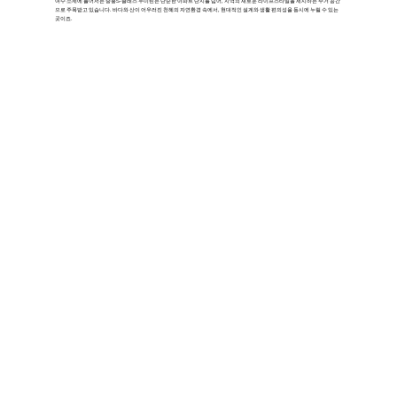
여수 소제에 들어서는 중흥S-클래스 우미린은 단순한 아파트 단지를 넘어, 지역의 새로운 라이프스타일을 제시하는 주거 공간
으로 주목받고 있습니다. 바다와 산이 어우러진 천혜의 자연환경 속에서, 현대적인 설계와 생활 편의성을 동시에 누릴 수 있는
곳이죠.